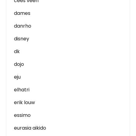
cees veen
dames
danrho
disney
dk
dojo
eju
elhatri
erik louw
essimo
eurasia aikido