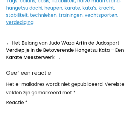
Tags:
balans
,
basis
,
flexibiliteit
,
halve maan stand
,
hangetsu dachi
,
heupen
,
karate
,
kata's
,
kracht
,
stabiliteit
,
technieken
,
trainingen
,
vechtsporten
,
verdediging
Post
←
Het Belang van Judo Waza Ari in de Judosport
Verdiep je in de Betoverende Hangetsu Kata – Een
navigation
Karate Meesterwerk
→
Geef een reactie
Het e-mailadres wordt niet gepubliceerd.
Vereiste
velden zijn gemarkeerd met
*
Reactie
*