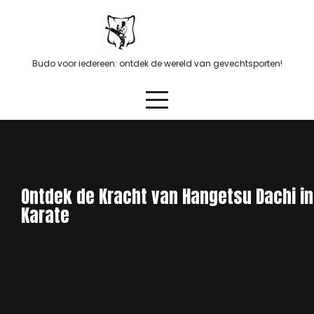
Skip
to
content
Budo voor iedereen: ontdek de wereld van gevechtsporten!
Ontdek de Kracht van Hangetsu Dachi in
Karate