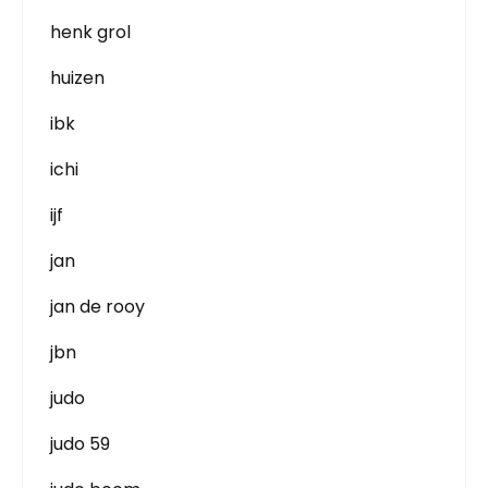
henk grol
huizen
ibk
ichi
ijf
jan
jan de rooy
jbn
judo
judo 59