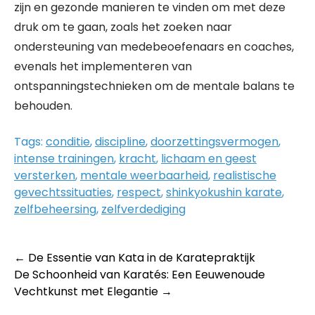
zijn en gezonde manieren te vinden om met deze
druk om te gaan, zoals het zoeken naar
ondersteuning van medebeoefenaars en coaches,
evenals het implementeren van
ontspanningstechnieken om de mentale balans te
behouden.
Tags:
conditie
,
discipline
,
doorzettingsvermogen
,
intense trainingen
,
kracht
,
lichaam en geest
versterken
,
mentale weerbaarheid
,
realistische
gevechtssituaties
,
respect
,
shinkyokushin karate
,
zelfbeheersing
,
zelfverdediging
Post
←
De Essentie van Kata in de Karatepraktijk
De Schoonheid van Karatés: Een Eeuwenoude
navigation
Vechtkunst met Elegantie
→