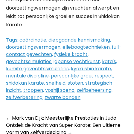
doorzettingsvermogen zijn vruchten afwerpt en
leidt tot persoonlijke groei en succes in Shidokan
Karate.
Tags:
coördinatie
,
diepgaande kennismaking
,
doorzettingsvermogen
,
elleboogtechnieken
,
full-
contact gevechten
,
fysieke kracht
,
gevechtssimulaties
,
japanse vechtkunst
,
kata's
,
kumite gevechtssimulaties
,
kyokushin karate
,
mentale discipline
,
persoonlijke groei
,
respect
,
shidokan karate
,
snelheid
,
stoten
,
strategisch
inzicht
,
trappen
,
yoshiji soeno
,
zelfbeheersing
,
zelfverbetering
,
zwarte banden
Post
←
Mark van Dijk: Meesterlijke Prestaties in Judo
Ontdek de Kracht van Super Karate: Een Ultieme
navigation
Vorm van Zelfverdediging
→