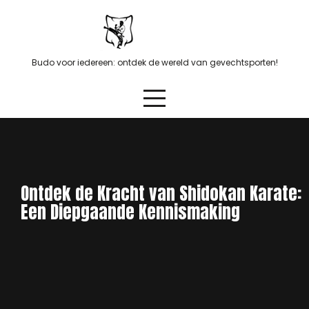
Skip
to
content
Budo voor iedereen: ontdek de wereld van gevechtsporten!
Ontdek de Kracht van Shidokan Karate:
Een Diepgaande Kennismaking