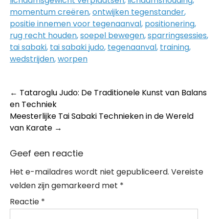
lichaamsgewicht verplaatsen
,
lichaamshouding
,
momentum creëren
,
ontwijken tegenstander
,
positie innemen voor tegenaanval
,
positionering
,
rug recht houden
,
soepel bewegen
,
sparringsessies
,
tai sabaki
,
tai sabaki judo
,
tegenaanval
,
training
,
wedstrijden
,
worpen
Post
←
Tataroglu Judo: De Traditionele Kunst van Balans
en Techniek
navigation
Meesterlijke Tai Sabaki Technieken in de Wereld
van Karate
→
Geef een reactie
Het e-mailadres wordt niet gepubliceerd.
Vereiste
velden zijn gemarkeerd met
*
Reactie
*