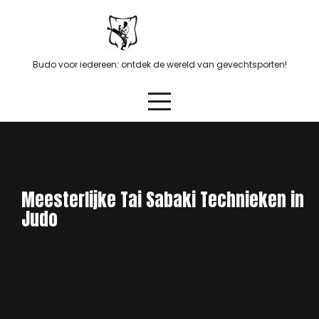
Skip
to
content
Budo voor iedereen: ontdek de wereld van gevechtsporten!
Meesterlijke Tai Sabaki Technieken in
Judo