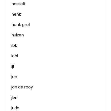
hasselt
henk
henk grol
huizen
ibk
ichi
ijf
jan
jan de rooy
jbn
judo