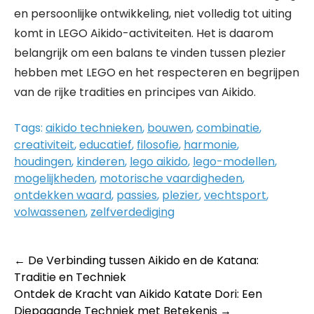
en persoonlijke ontwikkeling, niet volledig tot uiting
komt in LEGO Aikido-activiteiten. Het is daarom
belangrijk om een balans te vinden tussen plezier
hebben met LEGO en het respecteren en begrijpen
van de rijke tradities en principes van Aikido.
Tags:
aikido technieken
,
bouwen
,
combinatie
,
creativiteit
,
educatief
,
filosofie
,
harmonie
,
houdingen
,
kinderen
,
lego aikido
,
lego-modellen
,
mogelijkheden
,
motorische vaardigheden
,
ontdekken waard
,
passies
,
plezier
,
vechtsport
,
volwassenen
,
zelfverdediging
Post
←
De Verbinding tussen Aikido en de Katana:
Traditie en Techniek
navigation
Ontdek de Kracht van Aikido Katate Dori: Een
Diepgaande Techniek met Betekenis
→