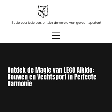
Skip
to
content
Budo voor iedereen: ontdek de wereld van gevechtsporten!
Ontdek de Magie van LEGO Aikido:
Bouwen en Vechtsport in Perfecte
Harmonie