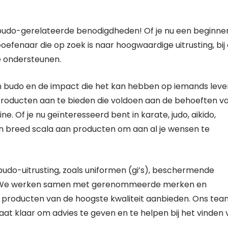
e budo-gerelateerde benodigdheden! Of je nu een beginne
efenaar die op zoek is naar hoogwaardige uitrusting, bij
te ondersteunen.
an budo en de impact die het kan hebben op iemands leve
oducten aan te bieden die voldoen aan de behoeften v
e. Of je nu geïnteresseerd bent in karate, judo, aikido,
n breed scala aan producten om aan al je wensen te
budo-uitrusting, zoals uniformen (gi’s), beschermende
res. We werken samen met gerenommeerde merken en
n producten van de hoogste kwaliteit aanbieden. Ons tea
staat klaar om advies te geven en te helpen bij het vinden