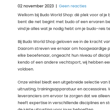
02 november 2023
|
Geen reacties
Welkom bij Budo World Shop: dé plek voor al j
bent die net begint met budo of een ervaren beo
vind je alles wat je nodig hebt om je budo-reis 
Bij Budo World Shop geloven we in de kracht v
Daarom streven we ernaar om hoogwaardige pr
elke beoefenaar, ongeacht hun niveau of disciplin
kendo of een andere vechtsport, wij hebben ee
voldoen.
Onze winkel biedt een uitgebreide selectie van 
uitrusting, trainingsapparatuur en accessoi
leveranciers om ervoor te zorgen dat we allee
heeft expertise in verschillende disciplines en 
de juiste uitrusting voor jouw behoeften.