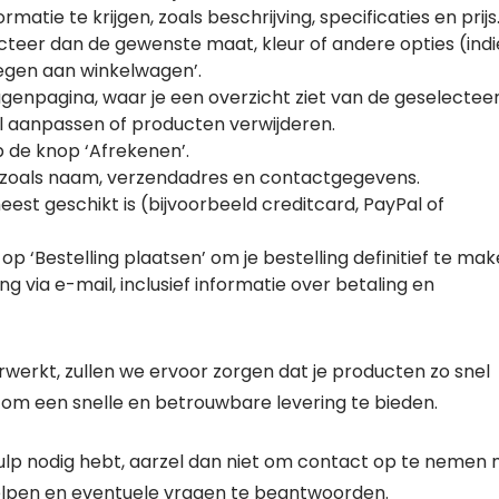
tie te krijgen, zoals beschrijving, specificaties en prijs
cteer dan de gewenste maat, kleur of andere opties (ind
oegen aan winkelwagen’.
genpagina, waar je een overzicht ziet van de geselectee
al aanpassen of producten verwijderen.
op de knop ‘Afrekenen’.
n, zoals naam, verzendadres en contactgegevens.
est geschikt is (bijvoorbeeld creditcard, PayPal of
p ‘Bestelling plaatsen’ om je bestelling definitief te mak
g via e-mail, inclusief informatie over betaling en
werkt, zullen we ervoor zorgen dat je producten zo snel
om een snelle en betrouwbare levering te bieden.
 hulp nodig hebt, aarzel dan niet om contact op te nemen
helpen en eventuele vragen te beantwoorden.