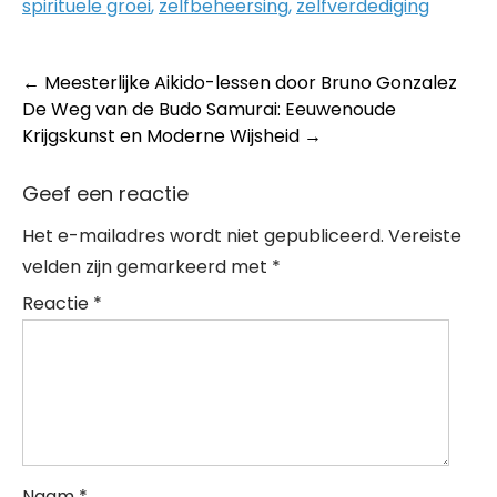
spirituele groei
,
zelfbeheersing
,
zelfverdediging
Post
←
Meesterlijke Aikido-lessen door Bruno Gonzalez
De Weg van de Budo Samurai: Eeuwenoude
navigation
Krijgskunst en Moderne Wijsheid
→
Geef een reactie
Het e-mailadres wordt niet gepubliceerd.
Vereiste
velden zijn gemarkeerd met
*
Reactie
*
Naam
*