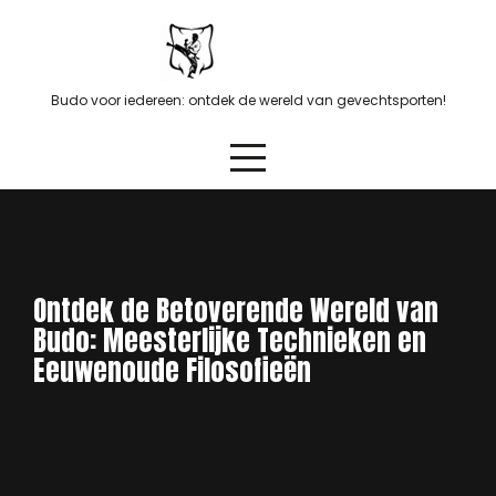
Skip
to
content
Budo voor iedereen: ontdek de wereld van gevechtsporten!
Ontdek de Betoverende Wereld van
Budo: Meesterlijke Technieken en
Eeuwenoude Filosofieën