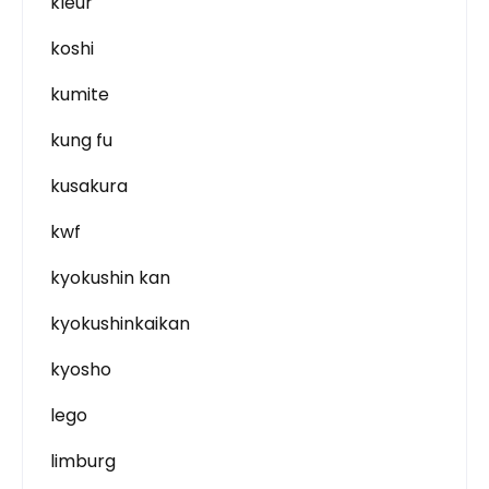
kleur
koshi
kumite
kung fu
kusakura
kwf
kyokushin kan
kyokushinkaikan
kyosho
lego
limburg