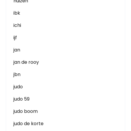
huizen
ibk
ichi
ijf
jan
jan de rooy
jbn
judo
judo 59
judo boom
judo de korte